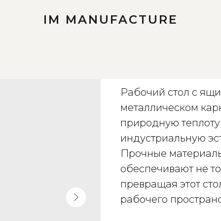
IM MANUFACTURE
Рабочий стол 
Рабочий стол с ящи
металлическом карк
природную теплоту
индустриальную эст
Прочные материал
обеспечивают не тол
превращая этот ст
рабочего пространс