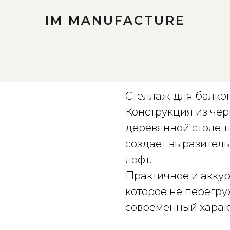
IM MANUFACTURE
Стеллаж для б
Стеллаж для балкон
Конструкция из чер
деревянной столеш
создаёт выразитель
лофт.
Практичное и акку
которое не перегру
современный харак